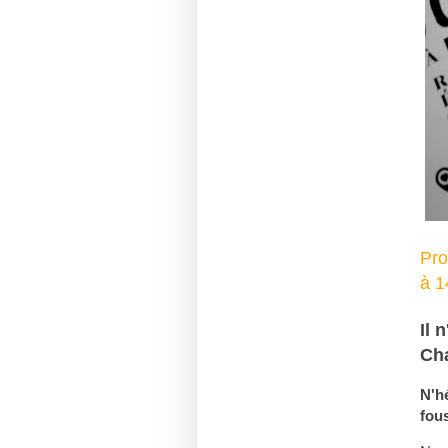
Pro
à 1
Il 
Cha
N'h
fous