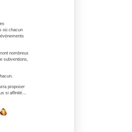
les
s où chacun
es évènements
 seront nombreux
de subventions,
chacun.
urra proposer
s si affinité…