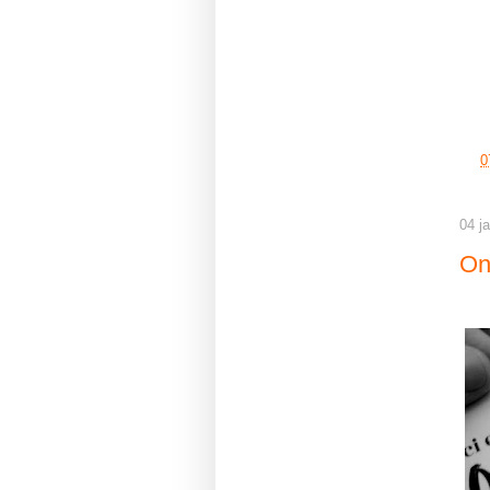
à
0
04 j
On