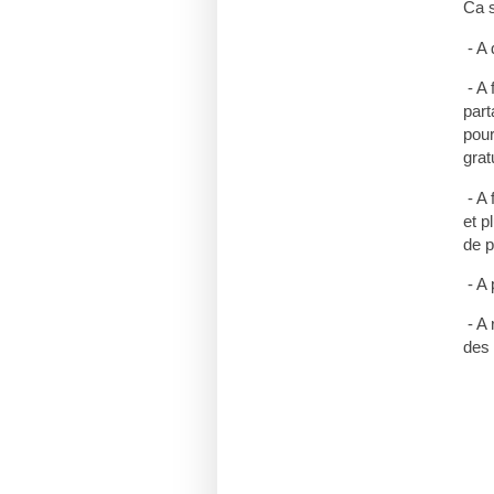
Ca 
- A 
- A 
part
pour
grat
- A 
et p
de p
- A 
- A 
des 